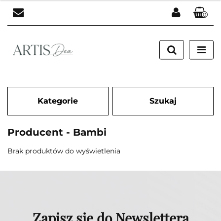
0
Zaloguj się
Zarejestruj się
Dodaj zgłoszenie
Kategorie
Szukaj
Producent - Bambi
Brak produktów do wyświetlenia
Zapisz się do Newslettera