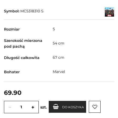
Symbol:
MC5318310 S
S
Rozmiar
Szerokość mierzona
54 cm
pod pachą
67 cm
Długość całkowita
Marvel
Bohater
69.90
szt.
DO KOSZYKA