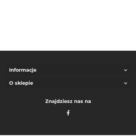
Spider-Man
69.90
Wars
Surprise
(92/98)
(140 /
(104/4Y)
10Y)
Informacje
O sklepie
Znajdziesz nas na