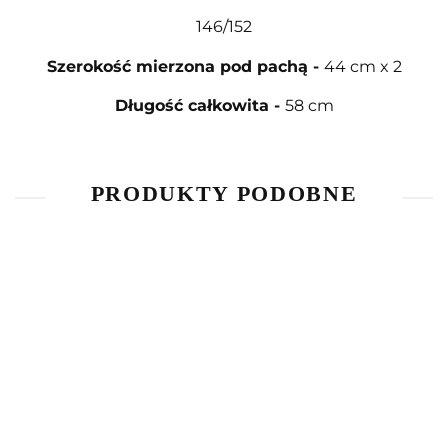
146/152
Szerokość mierzona pod pachą
-
44 cm x 2
Długość całkowita
-
58 cm
PRODUKTY PODOBNE
Bluzka z
Bluzka z
T-Shirt
długim
długim
The
Piżama
rękawem
rękawem
Simpsons
45.00
40.00
45.00
kombinezon
Star
L.O.L.
(134 / 9Y)