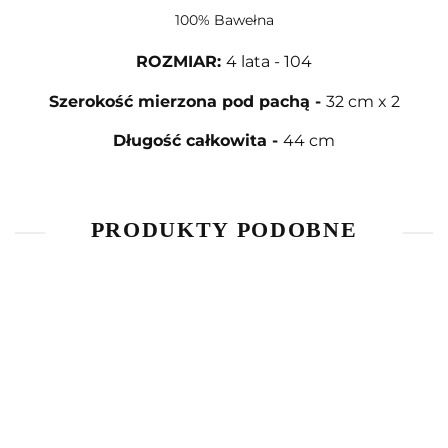
100% Bawełna
ROZMIAR
:
4 lata - 104
Szerokość mierzona pod pachą
-
32 cm x 2
Długość całkowita
-
44 cm
PRODUKTY PODOBNE
Bluzka z
Bluzka z
T-Shirt
długim
długim
The