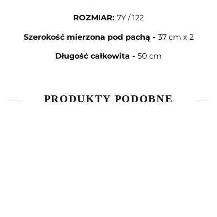
ROZMIAR
:
7Y / 122
Szerokość mierzona pod pachą
-
37 cm x 2
Długość całkowita
-
50 cm
PRODUKTY PODOBNE
Bluzka z
Bluzka z
T-Shirt
długim
długim
The
Piżama
rękawem
rękawem
Simpsons
45.00
40.00
45.00
kombinezon