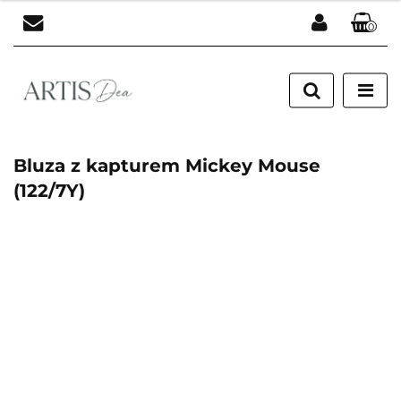
0
Zaloguj się
Zarejestruj się
Dodaj zgłoszenie
Bluza z kapturem Mickey Mouse
(122/7Y)