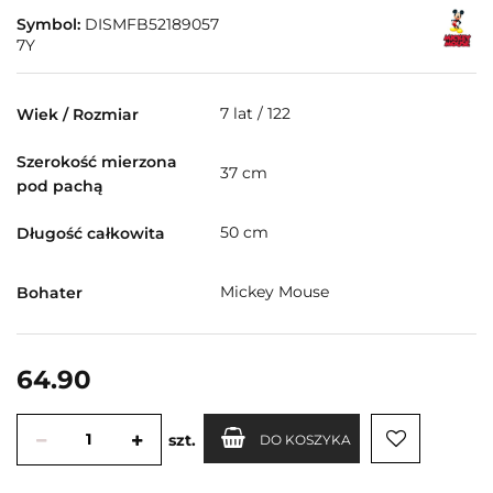
Symbol:
DISMFB52189057
7Y
7 lat / 122
Wiek / Rozmiar
Szerokość mierzona
37 cm
pod pachą
50 cm
Długość całkowita
Mickey Mouse
Bohater
64.90
szt.
DO KOSZYKA