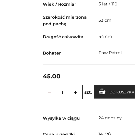
5 lat / 110
Wiek / Rozmiar
Szerokość mierzona
33 cm
pod pachą
44 cm
Długość całkowita
Paw Patrol
Bohater
45.00
szt.
DO KOSZYKA
24 godziny
Wysyłka w ciągu
14
Cena przesyłki