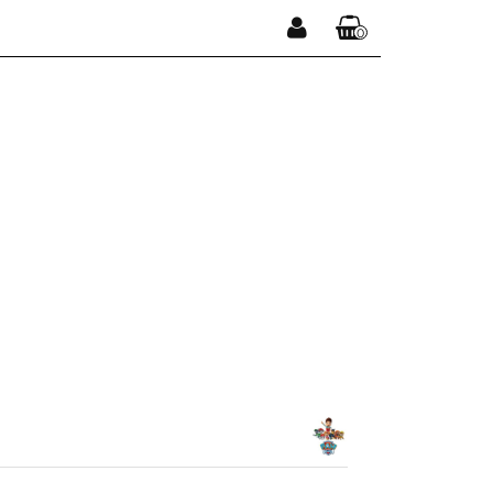
0
Zaloguj się
Koszyk jest pusty
Zarejestruj się
Dodaj zgłoszenie
x
Do bezpłatnej dostawy brakuje
-,--
DARMOWA DOSTAWA!
Suma
0,00 zł
Cena uwzględnia rabaty