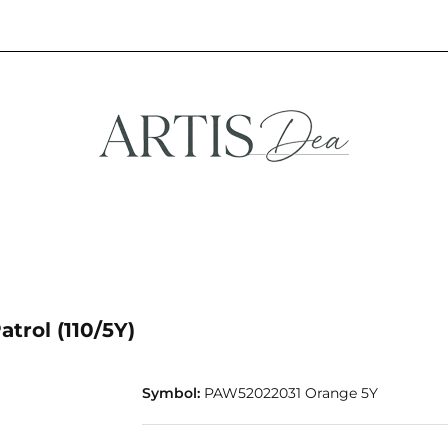
NA
STREFA FANA
NOWOŚCI
PROMOCJE
EFA KREATYWNA
STREFA FANA
NOWOŚCI
PROMOCJE
trol (110/5Y)
Symbol:
PAW52022031 Orange 5Y