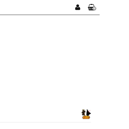
0
Zaloguj się
Koszyk jest pusty
Zarejestruj się
Dodaj zgłoszenie
x
Do bezpłatnej dostawy brakuje
-,--
DARMOWA DOSTAWA!
Suma
0,00 zł
Cena uwzględnia rabaty