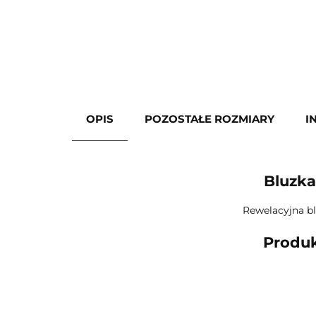
OPIS
POZOSTAŁE ROZMIARY
I
Bluzka
Rewelacyjna b
Produk