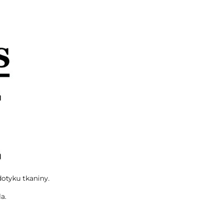
otyku tkaniny.
a.