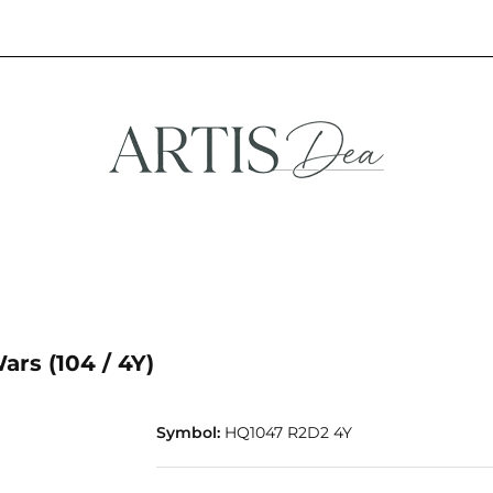
NA
STREFA FANA
NOWOŚCI
PROMOCJE
EFA KREATYWNA
STREFA FANA
NOWOŚCI
PROMOCJE
rs (104 / 4Y)
Symbol:
HQ1047 R2D2 4Y