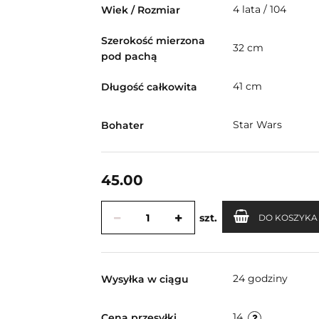
4 lata / 104
Wiek / Rozmiar
Szerokość mierzona
32 cm
pod pachą
41 cm
Długość całkowita
Star Wars
Bohater
45.00
szt.
DO KOSZYKA
24 godziny
Wysyłka w ciągu
14
Cena przesyłki