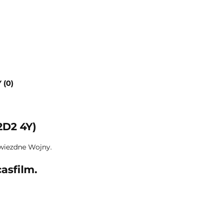
 (0)
2D2 4Y)
wiezdne Wojny.
asfilm.