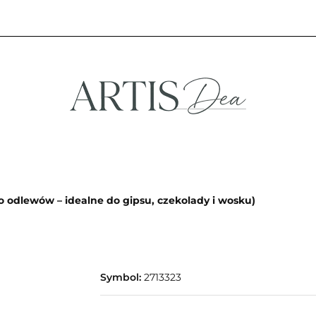
NA
STREFA FANA
NOWOŚCI
PROMOCJE
EFA KREATYWNA
STREFA FANA
NOWOŚCI
PROMOCJE
odlewów – idealne do gipsu, czekolady i wosku)
Symbol:
2713323