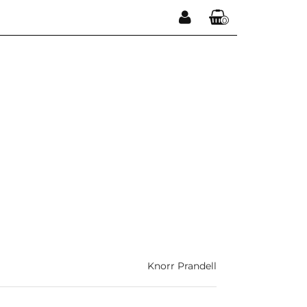
0
Zaloguj się
Koszyk jest pusty
Zarejestruj się
Dodaj zgłoszenie
x
Do bezpłatnej dostawy brakuje
-,--
DARMOWA DOSTAWA!
Suma
0,00 zł
Cena uwzględnia rabaty
Knorr Prandell