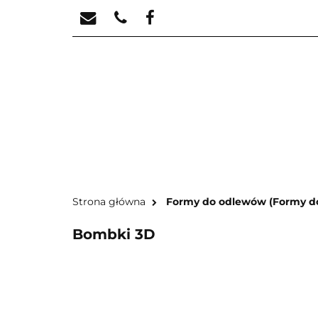
STREFA KREATYW
STR
Strona główna
Formy do odlewów (Formy do 
Bombki 3D