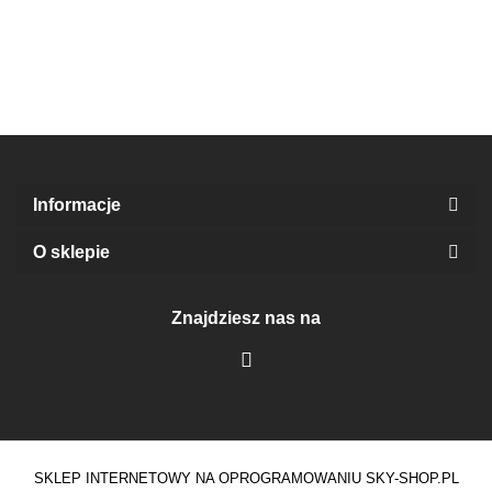
prz
10Y)
St
Informacje
O sklepie
Znajdziesz nas na
SKLEP INTERNETOWY NA OPROGRAMOWANIU SKY-SHOP.PL