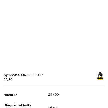
Symbol:
5904009082157
29/30
29 / 30
Rozmiar
Długość wkładki
19 cm