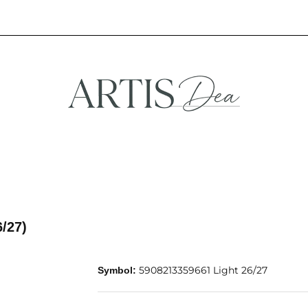
NA
STREFA FANA
NOWOŚCI
PROMOCJE
EFA KREATYWNA
STREFA FANA
NOWOŚCI
PROMOCJE
6/27)
5908213359661 Light 26/27
Symbol: