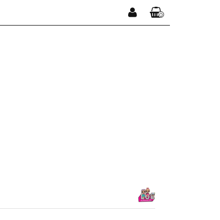
0
Zaloguj się
Koszyk jest pusty
Zarejestruj się
Dodaj zgłoszenie
x
Do bezpłatnej dostawy brakuje
-,--
DARMOWA DOSTAWA!
Suma
0,00 zł
Cena uwzględnia rabaty