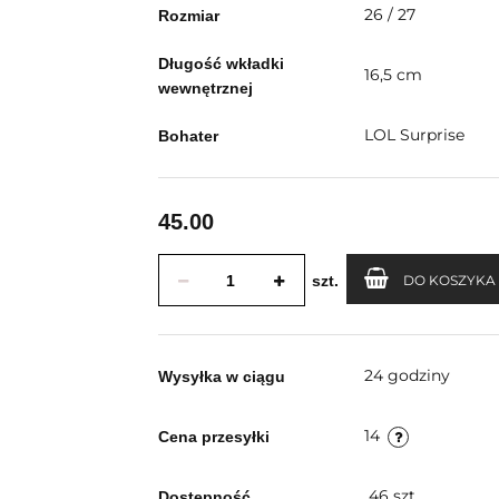
26 / 27
Rozmiar
Długość wkładki
16,5 cm
wewnętrznej
LOL Surprise
Bohater
45.00
szt.
DO KOSZYKA
24 godziny
Wysyłka w ciągu
14
Cena przesyłki
46
szt.
Dostępność