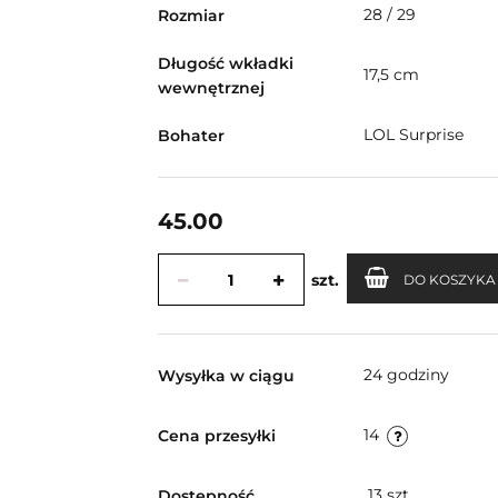
28 / 29
Rozmiar
Długość wkładki
17,5 cm
wewnętrznej
LOL Surprise
Bohater
45.00
szt.
DO KOSZYKA
24 godziny
Wysyłka w ciągu
14
Cena przesyłki
13
szt.
Dostępność