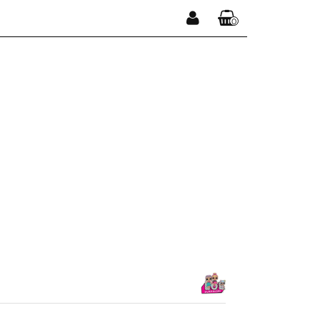
0
Zaloguj się
Koszyk jest pusty
Zarejestruj się
Dodaj zgłoszenie
x
Do bezpłatnej dostawy brakuje
-,--
DARMOWA DOSTAWA!
Suma
0,00 zł
Cena uwzględnia rabaty