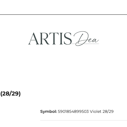
NA
STREFA FANA
NOWOŚCI
PROMOCJE
EFA KREATYWNA
STREFA FANA
NOWOŚCI
PROMOCJE
(28/29)
Symbol:
5901854899503 Violet 28/29