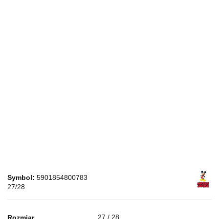
Symbol:
5901854800783
27/28
27 / 28
Rozmiar