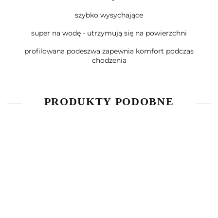
szybko wysychające
super na wodę - utrzymują się na powierzchni
profilowana podeszwa zapewnia komfort podczas
chodzenia
PRODUKTY PODOBNE
Bluzka z
Bluzka z
T-Shirt
długim
długim
The
Piżama
rękawem
rękawem
45.00
40.00
Simpsons
kombinezon
45.00