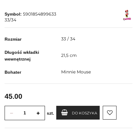
5901854899633
Symbol:
33/34
33 / 34
Rozmiar
Długość wkładki
21,5 cm
wewnętrznej
Minnie Mouse
Bohater
45.00
szt.
DO KOSZYKA