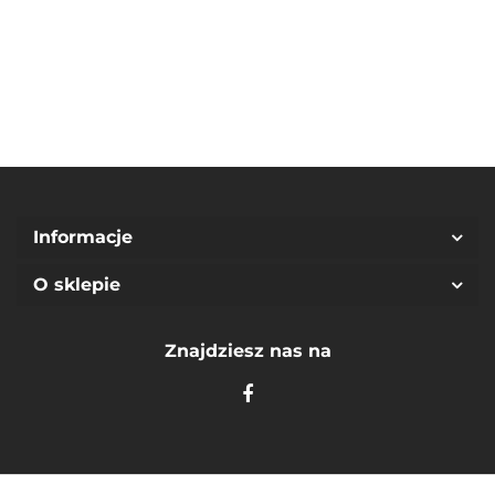
Wars
Surprise
(92/98)
(140 /
(104/4Y)
10Y)
Informacje
O sklepie
Znajdziesz nas na