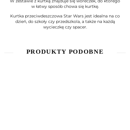
W zestawie z kurtką znajduje się woreczek, do którego
w łatwy sposób chowa się kurtkę.
Kurtka przeciwdeszczowa Star Wars jest idealna na co
dzień, do szkoły czy przedszkola, a także na każdą
wycieczkę czy spacer.
PRODUKTY PODOBNE
Bluzka z
Bluzka z
T-Shirt
długim
długim
The
Piżama
rękawem
rękawem
Simpsons
45.00
40.00
45.00
kombinezon
Star
L.O.L.
(134 / 9Y)
Spider-Man
69.90