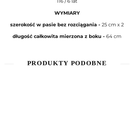
116 / 6 lat
WYMIARY
szerokość w pasie bez rozciągania -
25 cm x 2
długość całkowita mierzona z boku
-
64 cm
PRODUKTY PODOBNE
Bluzka z
Bluzka z
T-Shirt
długim
długim
The
Piżama
rękawem
rękawem
Simpsons