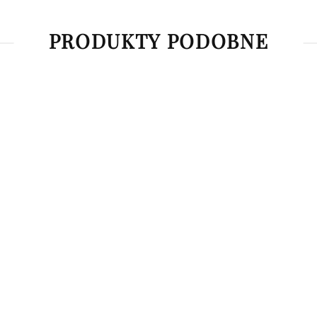
PRODUKTY PODOBNE
Bałwanki
Madonna
36.90
36.90
Obrazek
Winogrona
36.90