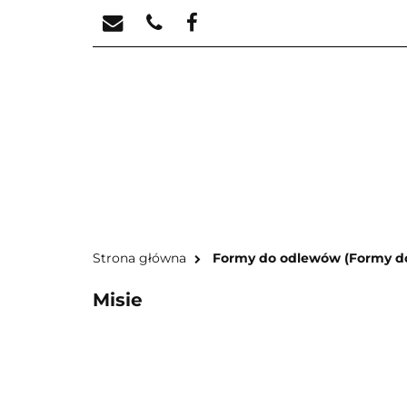
STREFA KREATYW
STR
Strona główna
Formy do odlewów (Formy do 
Misie