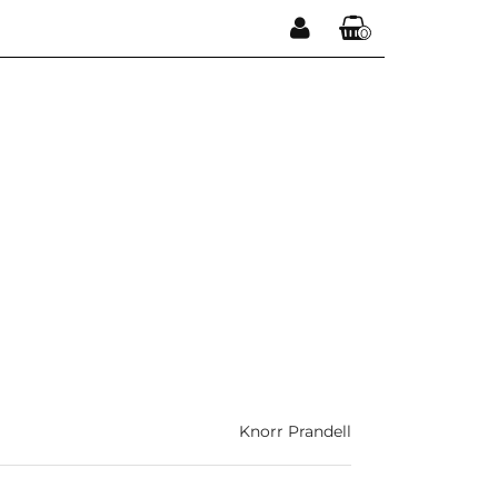
0
Zaloguj się
Koszyk jest pusty
Zarejestruj się
Dodaj zgłoszenie
x
Do bezpłatnej dostawy brakuje
-,--
DARMOWA DOSTAWA!
Suma
0,00 zł
Cena uwzględnia rabaty
Knorr Prandell