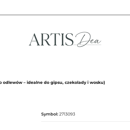
NA
STREFA FANA
NOWOŚCI
PROMOCJE
EFA KREATYWNA
STREFA FANA
NOWOŚCI
PROMOCJE
odlewów – idealne do gipsu, czekolady i wosku)
Symbol:
2713093