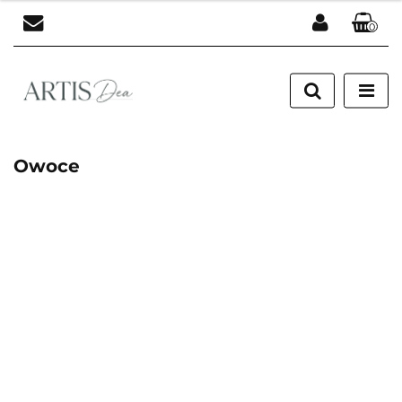
0
Zaloguj się
Zarejestruj się
Dodaj zgłoszenie
Owoce