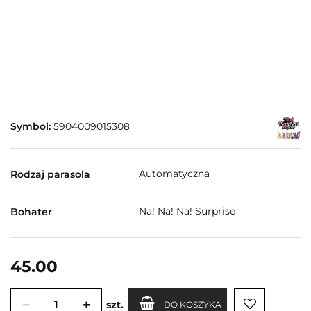
Symbol:
5904009015308
Automatyczna
Rodzaj parasola
Na! Na! Na! Surprise
Bohater
45.00
szt.
DO KOSZYKA