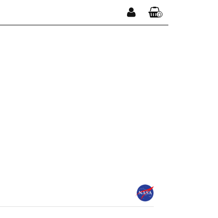
0
Zaloguj się
Koszyk jest pusty
Zarejestruj się
Dodaj zgłoszenie
x
Do bezpłatnej dostawy brakuje
-,--
DARMOWA DOSTAWA!
Suma
0,00 zł
Cena uwzględnia rabaty