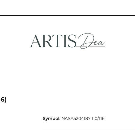
NA
STREFA FANA
NOWOŚCI
PROMOCJE
EFA KREATYWNA
STREFA FANA
NOWOŚCI
PROMOCJE
6)
Symbol:
NASA5204187 110/116