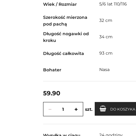
5/6 lat 110/116
Wiek / Rozmiar
Szerokość mierzona
32 cm
pod pachą
Długość nogawki od
34 cm
kroku
93 cm
Długość całkowita
Nasa
Bohater
59.90
szt.
DO KOSZYKA
24 godziny
Wysyłka w ciągu