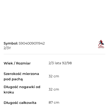
Symbol:
5904009011942
2/3Y
2/3 lata 92/98
Wiek / Rozmiar
Szerokość mierzona
32 cm
pod pachą
Długość nogawki od
32 cm
kroku
87 cm
Długość całkowita