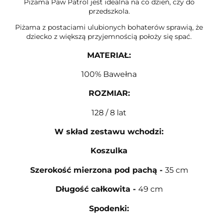
Piżama Paw Patrol jest idealna na co dzień, czy do
przedszkola.
Piżama z postaciami ulubionych bohaterów sprawią, że
dziecko z większą przyjemnością położy się spać.
MATERIAŁ
:
100% Bawełna
ROZMIAR
:
128 / 8 lat
W skład zestawu wchodzi:
Koszulka
Szerokość mierzona pod pachą
-
35 cm
Długość całkowita
-
49 cm
Spodenki: