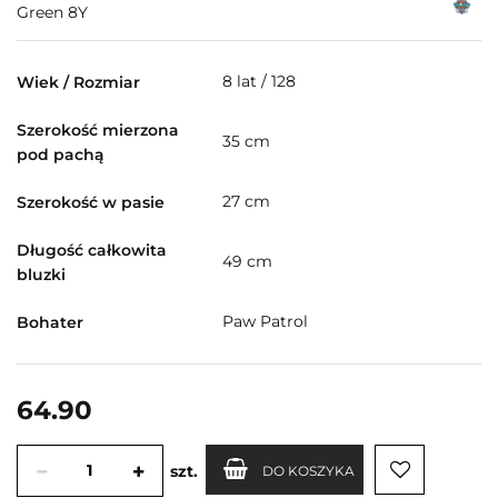
Green 8Y
8 lat / 128
Wiek / Rozmiar
Szerokość mierzona
35 cm
pod pachą
27 cm
Szerokość w pasie
Długość całkowita
49 cm
bluzki
Paw Patrol
Bohater
64.90
szt.
DO KOSZYKA