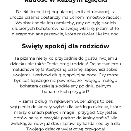
Dzięki licencji tej popularnej serii animowanej, ta
urocza piżama dostarczy maluchom mnóstwo radości.
Wyobraź sobie ich uśmiechy, gdy odkryją swoich
ulubionych bohaterów na swojej własnej piżamie! To
niezapomniane przeżycie, które rozświetli każdą noc.
Święty spokój dla rodziców
Ta piżama nie tylko przypadnie do gustu Twojemu
dziecku, ale także Tobie, drogi rodzicu! Dając swojemu
maluchowi tę fantastyczną piżamę, zapewnisz sobie i
swojemu skarbowi długie, spokojne noce. Czy może
być coś lepszego niż pewność, że Twojego małego
bohatera czekają słodkie sny po dniu pełnym
bohaterskich przygód?
Piżama z długim rękawem Super Zings to bez
wątpienia doskonały wybór dla każdego dziecka, które
marzy o snach pełnych magii i przygód. Czy jesteś
gotów na tę niezwykłą podróż do krainy snów? Nie
zwlekaj, zamów już dziś i spraw, by każda noc była dla
Twojego dziecka wyjątkową przygodą!