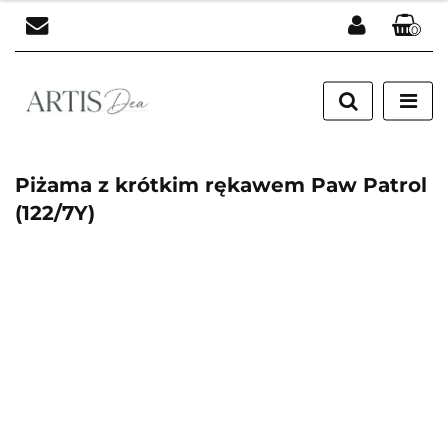
0
Zaloguj się
Zarejestruj się
Dodaj zgłoszenie
Piżama z krótkim rękawem Paw Patrol
(122/7Y)