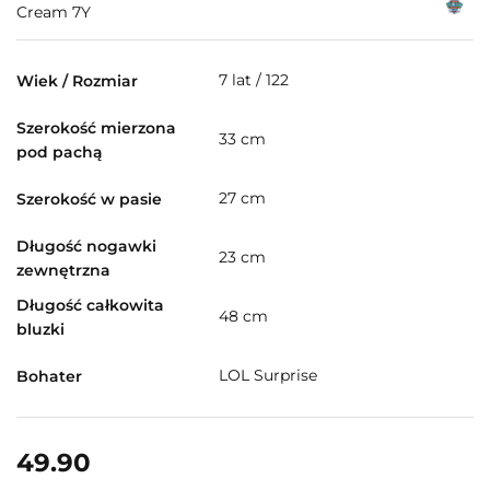
Cream 7Y
7 lat / 122
Wiek / Rozmiar
Szerokość mierzona
33 cm
pod pachą
27 cm
Szerokość w pasie
Długość nogawki
23 cm
zewnętrzna
Długość całkowita
48 cm
bluzki
LOL Surprise
Bohater
49.90