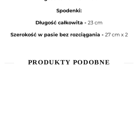
Spodenki:
Długość całkowita
-
23 cm
Szerokość w pasie bez rozciągania
-
27 cm x 2
PRODUKTY PODOBNE
Bluzka z
Bluzka z
T-Shirt
długim
długim
The
Piżama
rękawem
rękawem
Simpsons
45.00
40.00
45.00
kombinezon