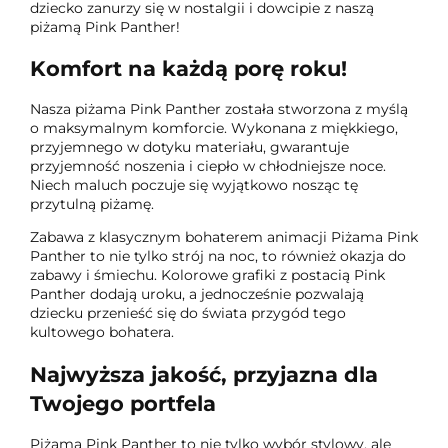
dziecko zanurzy się w nostalgii i dowcipie z naszą
piżamą Pink Panther!
Komfort na każdą porę roku!
Nasza piżama Pink Panther została stworzona z myślą
o maksymalnym komforcie. Wykonana z miękkiego,
przyjemnego w dotyku materiału, gwarantuje
przyjemność noszenia i ciepło w chłodniejsze noce.
Niech maluch poczuje się wyjątkowo nosząc tę
przytulną piżamę.
Zabawa z klasycznym bohaterem animacji Piżama Pink
Panther to nie tylko strój na noc, to również okazja do
zabawy i śmiechu. Kolorowe grafiki z postacią Pink
Panther dodają uroku, a jednocześnie pozwalają
dziecku przenieść się do świata przygód tego
kultowego bohatera.
Najwyższa jakość, przyjazna dla
Twojego portfela
Piżama Pink Panther to nie tylko wybór stylowy, ale