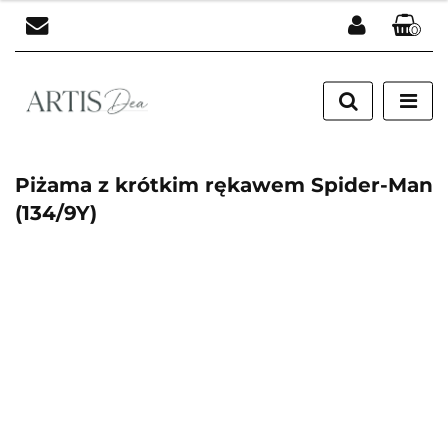
0
Zaloguj się
Zarejestruj się
Dodaj zgłoszenie
Piżama z krótkim rękawem Spider-Man
(134/9Y)