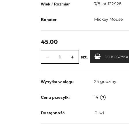
7/8 lat 122/128
Wiek / Rozmiar
Mickey Mouse
Bohater
45.00
szt.
DO KOSZYKA
24 godziny
Wysyłka w ciągu
14
Cena przesyłki
2
szt.
Dostępność