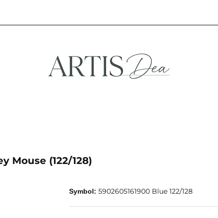
NA
STREFA FANA
NOWOŚCI
PROMOCJE
EFA KREATYWNA
STREFA FANA
NOWOŚCI
PROMOCJE
y Mouse (122/128)
5902605161900 Blue 122/128
Symbol: