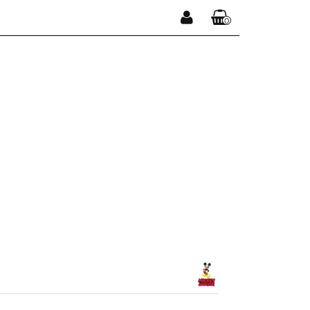
0
Zaloguj się
Koszyk jest pusty
Zarejestruj się
Dodaj zgłoszenie
x
Do bezpłatnej dostawy brakuje
-,--
DARMOWA DOSTAWA!
Suma
0,00 zł
Cena uwzględnia rabaty