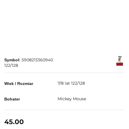
5908213360940
Symbol:
122/128
7/8 lat 122/128
Wiek / Rozmiar
Mickey Mouse
Bohater
45.00