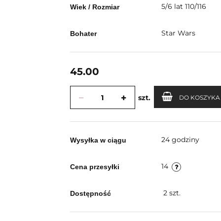
5/6 lat 110/116
Wiek / Rozmiar
Star Wars
Bohater
45.00
szt.
DO KOSZYKA
24 godziny
Wysyłka w ciągu
14
Cena przesyłki
2
szt.
Dostępność