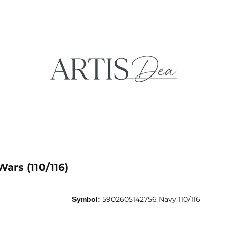
NA
STREFA FANA
NOWOŚCI
PROMOCJE
EFA KREATYWNA
STREFA FANA
NOWOŚCI
PROMOCJE
ars (110/116)
5902605142756 Navy 110/116
Symbol: