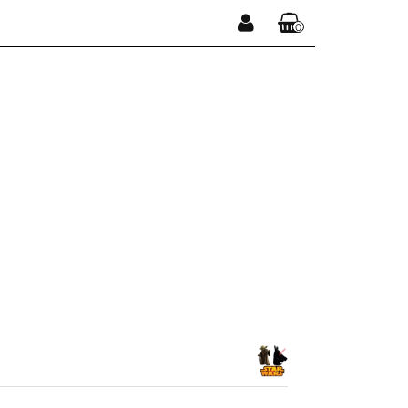
0
Zaloguj się
Koszyk jest pusty
Zarejestruj się
Dodaj zgłoszenie
x
Do bezpłatnej dostawy brakuje
-,--
DARMOWA DOSTAWA!
Suma
0,00 zł
Cena uwzględnia rabaty