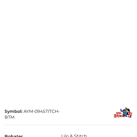
Symbol:
AYM-094STITCH-
BTM
Lilo & Stitch
Bohater