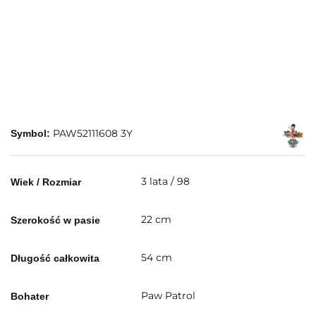
PAW52111608 3Y
Symbol:
3 lata / 98
Wiek / Rozmiar
22 cm
Szerokość w pasie
54 cm
Długość całkowita
Paw Patrol
Bohater