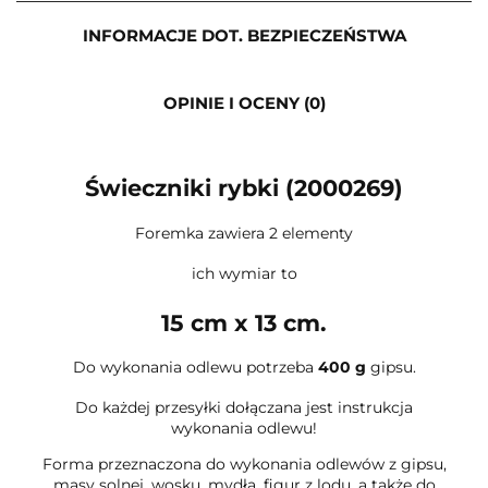
INFORMACJE DOT. BEZPIECZEŃSTWA
OPINIE I OCENY (0)
Świeczniki rybki (2000269)
Foremka zawiera 2 elementy
ich wymiar to
15 cm x 13 cm.
Do wykonania odlewu potrzeba
400 g
gipsu.
Do każdej przesyłki dołączana jest instrukcja
wykonania odlewu!
Forma przeznaczona do wykonania odlewów z gipsu,
masy solnej, wosku, mydła, figur z lodu, a także do