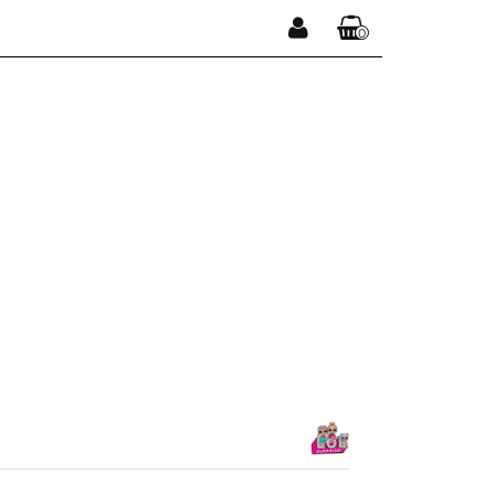
0
Zaloguj się
Koszyk jest pusty
Zarejestruj się
Dodaj zgłoszenie
x
Do bezpłatnej dostawy brakuje
-,--
DARMOWA DOSTAWA!
Suma
0,00 zł
Cena uwzględnia rabaty