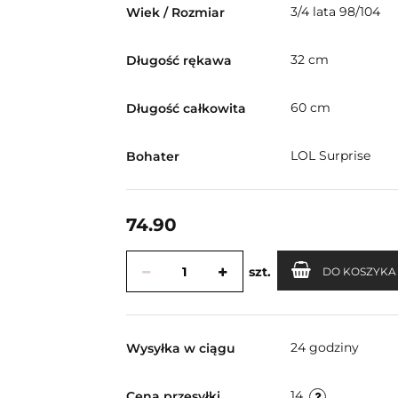
3/4 lata 98/104
Wiek / Rozmiar
32 cm
Długość rękawa
60 cm
Długość całkowita
LOL Surprise
Bohater
74.90
szt.
DO KOSZYKA
24 godziny
Wysyłka w ciągu
14
Cena przesyłki