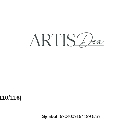
A
STREFA FANA
NOWOŚCI
PROMOCJE
TREFA KREATYWNA
STREFA FANA
NOWOŚCI
PROMOCJE
110/116)
Symbol:
5904009154199 5/6Y