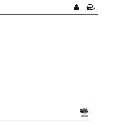
0
Zaloguj się
Koszyk jest pusty
Zarejestruj się
Dodaj zgłoszenie
x
Do bezpłatnej dostawy brakuje
-,--
DARMOWA DOSTAWA!
Suma
0,00 zł
Cena uwzględnia rabaty