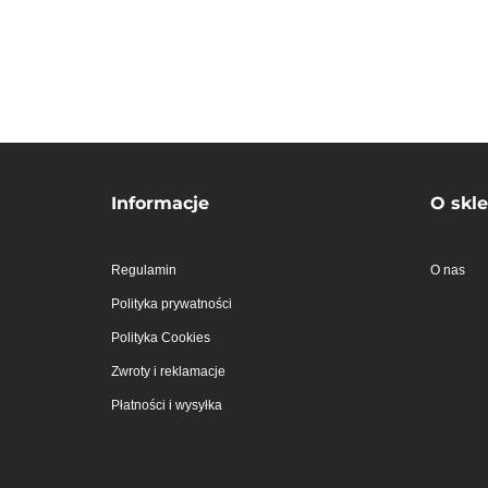
45.00
Surprise (104/4Y)
40.00
Wars (140 / 10Y)
Informacje
O skle
Regulamin
O nas
Polityka prywatności
Polityka Cookies
Zwroty i reklamacje
Płatności i wysyłka