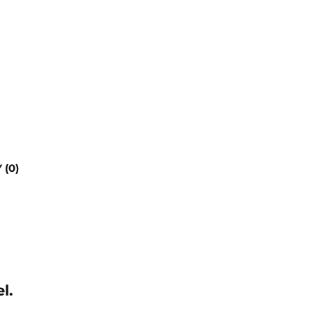
 (0)
l.