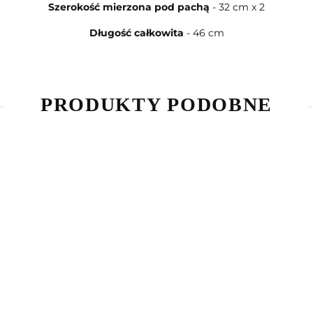
Szerokość mierzona pod pachą
- 32 cm x 2
Długość całkowita
- 46 cm
PRODUKTY PODOBNE
hirt
he
Piżama
psons
.00
kombinezon
 / 9Y)
Spider-Man
69.90
(92/98)
Kurtka wiosenna
Kurtka w