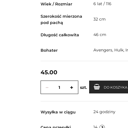
6 lat / 116
Wiek / Rozmiar
Szerokość mierzona
32 cm
pod pachą
46 cm
Długość całkowita
Avengers, Hulk, I
Bohater
45.00
szt.
DO KOSZYKA
24 godziny
Wysyłka w ciągu
14
Cena przesyłki