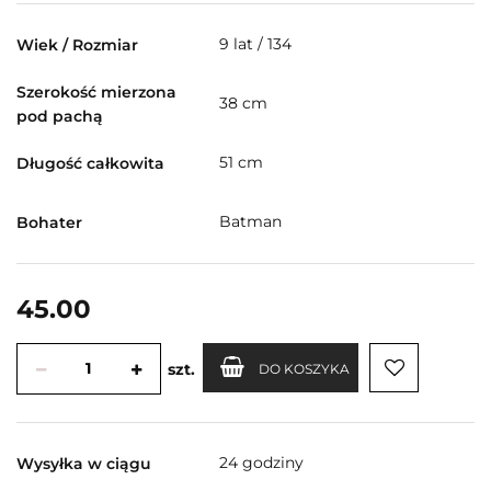
9 lat / 134
Wiek / Rozmiar
Szerokość mierzona
38 cm
pod pachą
51 cm
Długość całkowita
Batman
Bohater
45.00
szt.
DO KOSZYKA
24 godziny
Wysyłka w ciągu