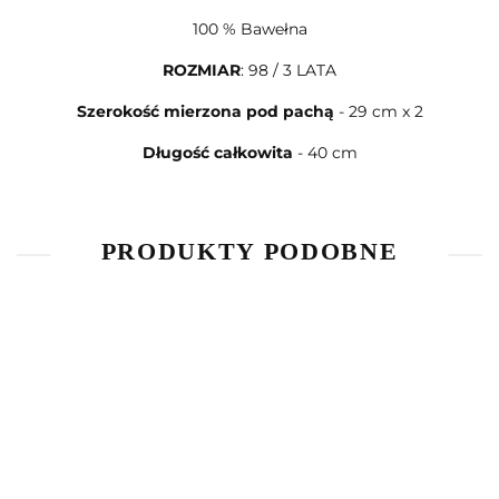
100 % Bawełna
ROZMIAR
: 98 / 3 LATA
Szerokość mierzona pod pachą
- 29 cm x 2
Długość całkowita
- 40 cm
PRODUKTY PODOBNE
Bluzka z
Bluzka z
T-Shirt
długim
długim
The