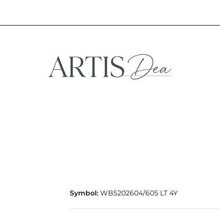
NA
STREFA FANA
NOWOŚCI
PROMOCJE
EFA KREATYWNA
STREFA FANA
NOWOŚCI
PROMOCJE
Symbol:
WB5202604/605 LT 4Y