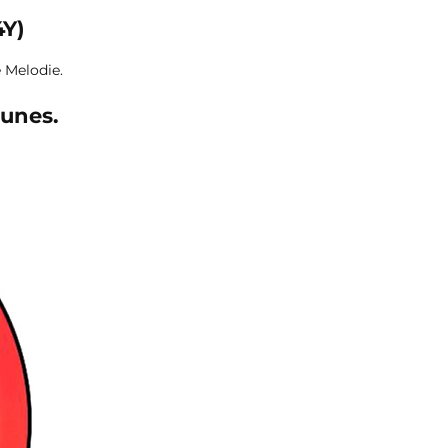
4Y)
 Melodie.
unes.