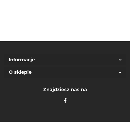
(92/98)
(140 /
(104/4Y)
10Y)
Informacje
O sklepie
Znajdziesz nas na