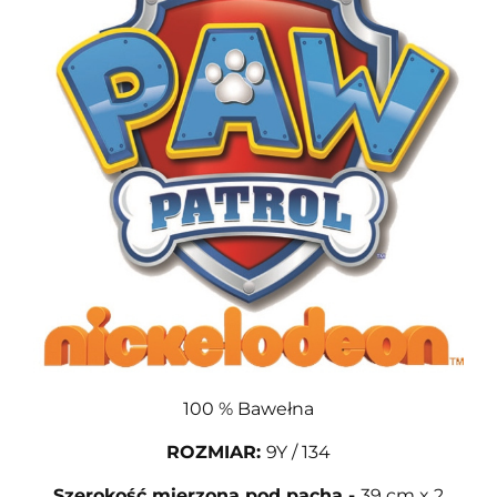
100 % Bawełna
ROZMIAR
:
9Y / 134
Szerokość mierzona pod pachą
-
39 cm x 2