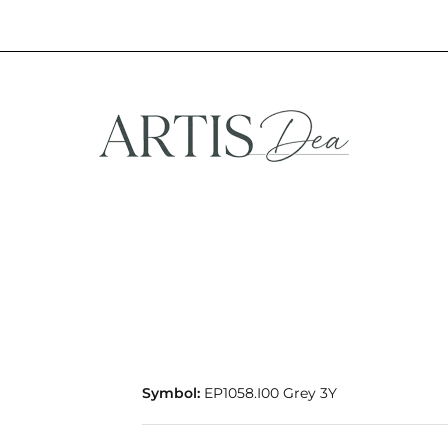
NA
STREFA FANA
NOWOŚCI
PROMOCJE
EFA KREATYWNA
STREFA FANA
NOWOŚCI
PROMOCJE
Symbol:
EP1058.I00 Grey 3Y