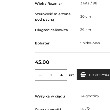
3 lata / 98
Wiek / Rozmiar
Szerokość mierzona
30 cm
pod pachą
39 cm
Długość całkowita
Spider-Man
Bohater
45.00
szt.
DO KOSZYKA
24 godziny
Wysyłka w ciągu
14
Cena przesyłki