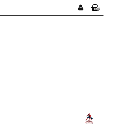
0
Zaloguj się
Koszyk jest pusty
Zarejestruj się
Dodaj zgłoszenie
x
Do bezpłatnej dostawy brakuje
-,--
DARMOWA DOSTAWA!
Suma
0,00 zł
Cena uwzględnia rabaty