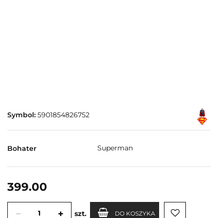
Symbol:
5901854826752
Superman
Bohater
399.00
szt.
DO KOSZYKA