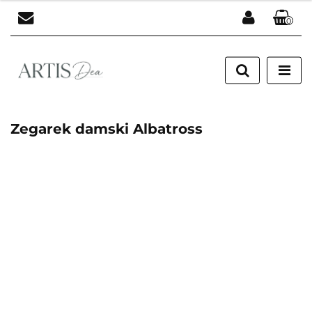
0
Zaloguj się
Zarejestruj się
Dodaj zgłoszenie
Zegarek damski Albatross