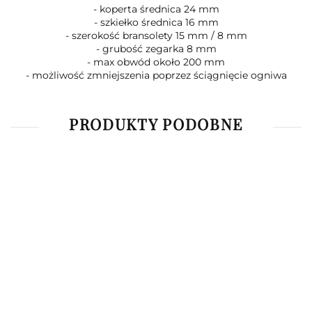
- koperta średnica 24 mm
- szkiełko średnica 16 mm
- szerokość bransolety 15 mm / 8 mm
- grubość zegarka 8 mm
- max obwód około 200 mm
- możliwość zmniejszenia poprzez ściągnięcie ogniwa
PRODUKTY PODOBNE
Zegarek
Zegarek
Zegarek
Zegarek
Zegare
damski
damski
damski
damski
damsk
Perfect
Perfect
Perfect
Pacific
Perfec
49.90
49.90
49.90
59.90
49.90