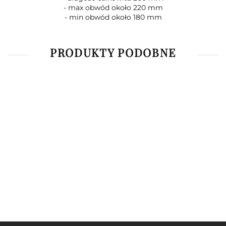
- max obwód około 220 mm
- min obwód około 180 mm
PRODUKTY PODOBNE
Zegarek
Zegarek
Zegarek
Zegar
Zegarek
męski
męski
męski
męsk
męski
Gino
Optima
Gino
Perfe
69.90
69.90
69.90
79.9
Albatross
89.90
Rossi
Rossi