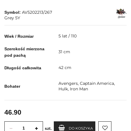
AV5202213/267
Symbol:
Grey 5Y
5 lat / 110
Wiek / Rozmiar
Szerokość mierzona
31 cm
pod pachą
42 cm
Długość całkowita
Avengers, Captain America,
Bohater
Hulk, Iron Man
46.90
szt.
DO KOSZYKA