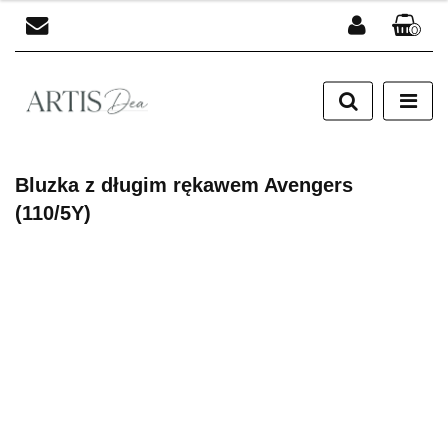
0
Zaloguj się
Zarejestruj się
Dodaj zgłoszenie
Bluzka z długim rękawem Avengers
(110/5Y)