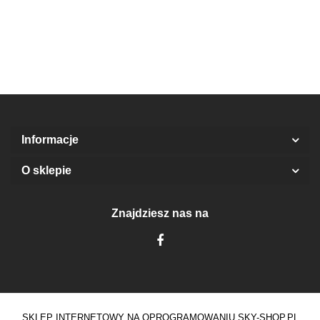
(140 /
(104/4Y)
prz
10Y)
St
Informacje
O sklepie
Znajdziesz nas na
SKLEP INTERNETOWY NA OPROGRAMOWANIU SKY-SHOP.PL