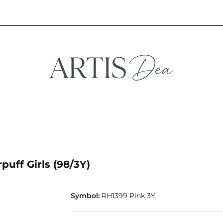
NA
STREFA FANA
NOWOŚCI
PROMOCJE
EFA KREATYWNA
STREFA FANA
NOWOŚCI
PROMOCJE
uff Girls (98/3Y)
Symbol:
RH1399 Pink 3Y