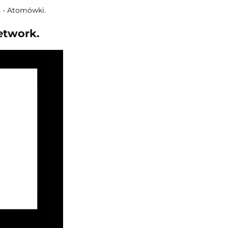
s - Atomówki.
etwork.