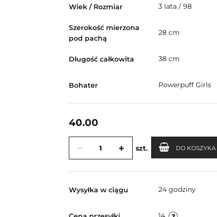
3 lata / 98
Wiek / Rozmiar
Szerokość mierzona
28 cm
pod pachą
38 cm
Długość całkowita
Powerpuff Girls
Bohater
40.00
szt.
DO KOSZYKA
24 godziny
Wysyłka w ciągu
14
Cena przesyłki