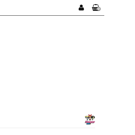
0
Zaloguj się
Koszyk jest pusty
Zarejestruj się
Dodaj zgłoszenie
x
Do bezpłatnej dostawy brakuje
-,--
DARMOWA DOSTAWA!
Suma
0,00 zł
Cena uwzględnia rabaty