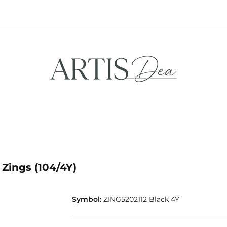
NA
STREFA FANA
NOWOŚCI
PROMOCJE
EFA KREATYWNA
STREFA FANA
NOWOŚCI
PROMOCJE
Zings (104/4Y)
Symbol:
ZING5202112 Black 4Y