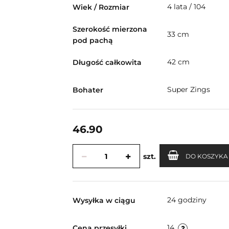
4 lata / 104
Wiek / Rozmiar
Szerokość mierzona
33 cm
pod pachą
42 cm
Długość całkowita
Super Zings
Bohater
46.90
szt.
DO KOSZYKA
24 godziny
Wysyłka w ciągu
14
Cena przesyłki