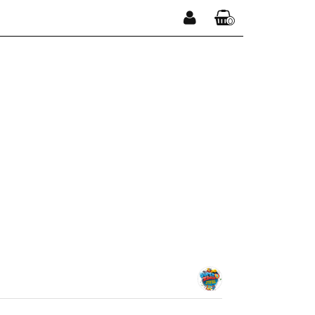
0
Zaloguj się
Koszyk jest pusty
Zarejestruj się
Dodaj zgłoszenie
x
Do bezpłatnej dostawy brakuje
-,--
DARMOWA DOSTAWA!
Suma
0,00 zł
Cena uwzględnia rabaty