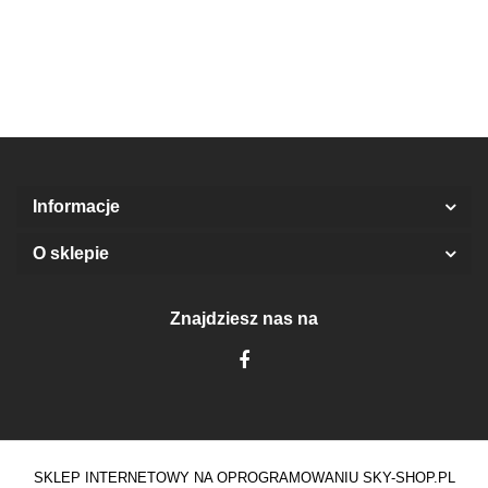
prz
10Y)
St
Informacje
O sklepie
Znajdziesz nas na
SKLEP INTERNETOWY NA OPROGRAMOWANIU SKY-SHOP.PL