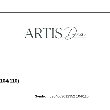
A
STREFA FANA
NOWOŚCI
PROMOCJE
TREFA KREATYWNA
STREFA FANA
NOWOŚCI
PROMOCJE
104/110)
Symbol:
5904009012352 104/110