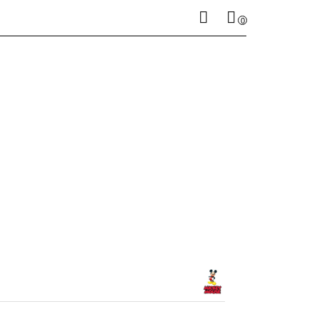
0
Zaloguj się
Koszyk jest pusty
Zarejestruj się
Dodaj zgłoszenie
x
Do bezpłatnej dostawy brakuje
-,--
DARMOWA DOSTAWA!
Suma
0,00 zł
Cena uwzględnia rabaty