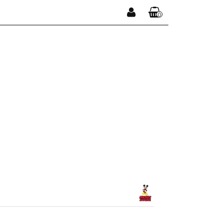
0
Zaloguj się
Koszyk jest pusty
Zarejestruj się
Dodaj zgłoszenie
x
Do bezpłatnej dostawy brakuje
-,--
DARMOWA DOSTAWA!
Suma
0,00 zł
Cena uwzględnia rabaty