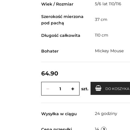
5/6 lat 110/116
Wiek / Rozmiar
Szerokość mierzona
37 cm
pod pachą
110 cm
Długość całkowita
Mickey Mouse
Bohater
64.90
szt.
DO KOSZYKA
24 godziny
Wysyłka w ciągu
14
Cena przesyłki