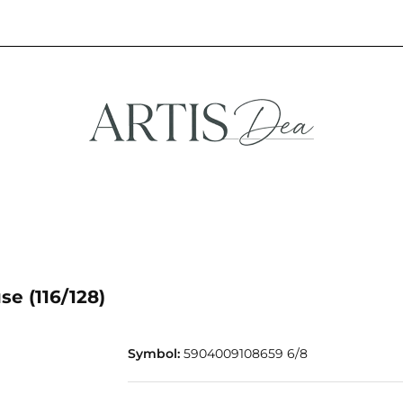
NA
STREFA FANA
NOWOŚCI
PROMOCJE
EFA KREATYWNA
STREFA FANA
NOWOŚCI
PROMOCJE
e (116/128)
Symbol:
5904009108659 6/8