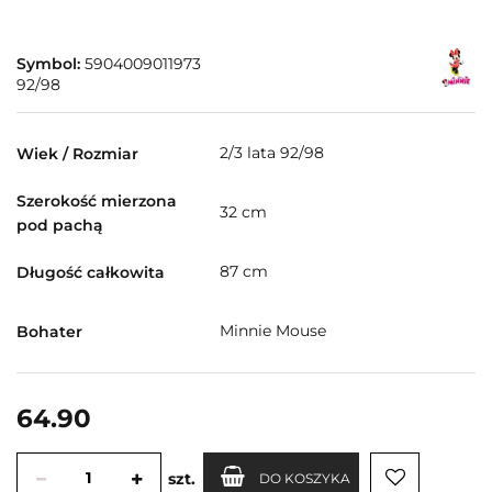
Symbol:
5904009011973
92/98
2/3 lata 92/98
Wiek / Rozmiar
Szerokość mierzona
32 cm
pod pachą
87 cm
Długość całkowita
Minnie Mouse
Bohater
64.90
szt.
DO KOSZYKA