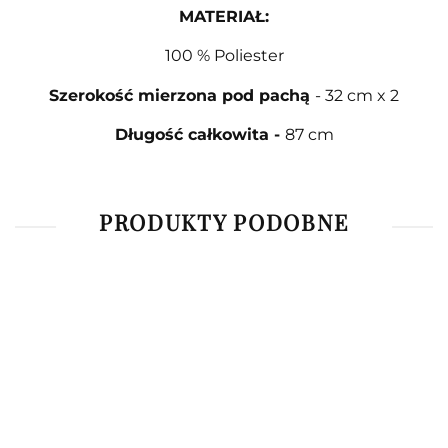
MATERIAŁ
:
100 % Poliester
Szerokość mierzona pod pachą
- 32 cm x 2
Długość całkowita -
87 cm
PRODUKTY PODOBNE
Bluzka z
Bluzka z
T-Shirt
długim
długim
The
Piżama